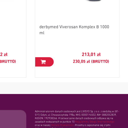
derbymed Viverosan Komplex B 1000
ml
2 zł
213,01 zł
 (BRUTTO)
230,05 zł (BRUTTO)
Administratorem danych osobowych jest LIVISTO Sp. z o.o. z siedzibą w (81-
571) Gdyni, ul. Chwaszczyńska 198a, KRS: 0000174502, NIP: 5882052839,
REGON: 192938266. Przetwarzanie danych osobowych odbywa się na
zasadach wskazanych w punkcie 10
Regulaminu Sklepu Internetowego
oraz w naszej
Polityce Prywatności
. Prosimy o zapoznanie się z tymi