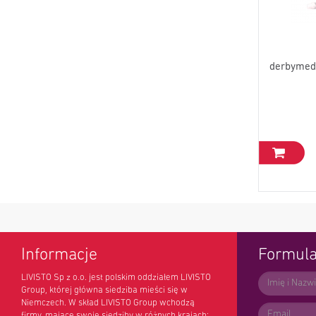
derbymed 
Informacje
Formula
LIVISTO Sp z o.o. jest polskim oddziałem LIVISTO
Group, której główna siedziba mieści się w
Niemczech. W skład LIVISTO Group wchodzą
firmy, mające swoje siedziby w różnych krajach: