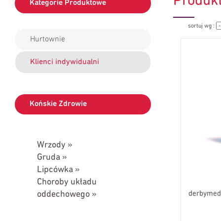
Produk
Kategorie Produktowe
sortuj wg :
Hurtownie
Klienci indywidualni
Końskie Zdrowie
Wrzody »
Gruda »
Lipcówka »
Choroby układu
oddechowego »
derbymed