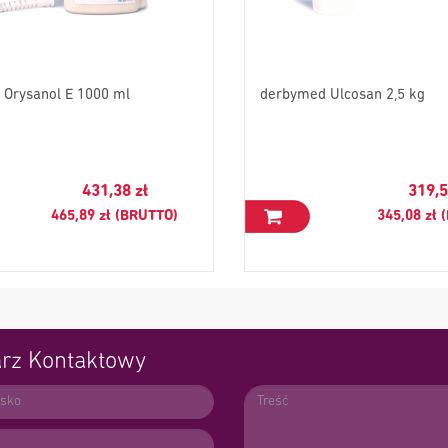
Orysanol E 1000 ml
derbymed Ulcosan 2,5 kg
431,38 zł
319,5
465,89 zł (BRUTTO)
345,08 zł
rz Kontaktowy