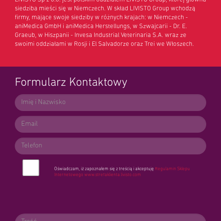
siedziba mieści się w Niemczech. W skład LIVISTO Group wchodzą
firmy, mające swoje siedziby w różnych krajach: w Niemczech -
aniMedica GmbH i aniMedica Herstellungs, w Szwajcarii - Dr. E.
Graeub, w Hiszpanii - Invesa Industrial Veterinaria S.A. wraz ze
swoimi oddziałami w Rosji i El Salvadorze oraz Trei we Włoszech.
Formularz Kontaktowy
Oświadczam, iż zapoznałem się z treścią i akceptuję
Regulamin Sklepu
Internetowego
www.strefaklienta.livisto.com