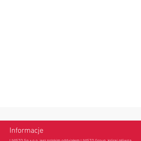
Informacje
LIVISTO Sp z o.o. jest polskim oddziałem LIVISTO Group, której główna