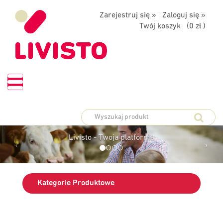
Zarejestruj się »
Zaloguj się »
Twój koszyk (
0 zł
)
PLATFORMA
ZAMÓWIEŃ
Livisto - Twoja platforma
Kategorie Produktowe