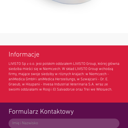
Informacje
LIVISTO Sp z o.o. jest polskim oddziałem LIVISTO Group, której główna
siedziba mieści się w Niemczech. W skład LIVISTO Group wchodzą
firmy, mające swoje siedziby w różnych krajach: w Niemczech -
aniMedica GmbH i aniMedica Herstellungs, w Szwajcarii - Dr. E.
Graeub, w Hiszpanii - Invesa Industrial Veterinaria S.A. wraz ze
swoimi oddziałami w Rosji i El Salvadorze oraz Trei we Włoszech.
Formularz Kontaktowy