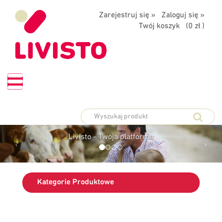
Zarejestruj się »
Zaloguj się »
Twój koszyk (
0 zł
)
PLATFORMA
ZAMÓWIEŃ
Livisto - Twoja platforma
Kategorie Produktowe