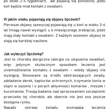
po około 2-4 tygodniach, ale pojawią się ponownie, jeżeli
koń będzie miał kontakt z owadami.
W jakim wieku pojawiają się objawy lipcówki?
Pierwsze objawy zazwyczaj pojawiają się u koni w wieku 3-6
lat (mogą nawet wystąpić u 6 miesięcznego źrebięcia), jeżeli
mają stały kontakt z owadami. Z każdym sezonem objawy te
stają się bardziej nasilone.
Jak wyleczyć lipcówkę?
Jest to choroba alergiczna (alergia na ukąszenia owadów),
więc jedynym skutecznym sposobem leczenia jest
uniemożliwienie kontaktu z owadami – wtedy objawy nie
wystąpią. Stosowane są środki odstraszających owady,
zakładanie derek, kapturów ochronnych, trzymanie konia w
stajni w sezonie i o porach aktywności komarów , meszek i
kuczmanów. Trwają badania nad opracowaniem szczepionki
przeciwko tej chorobie, ale obecnie nie jest ona jeszcze
dostępna rynku.
Napady ostrego świądu wymagają leczenia