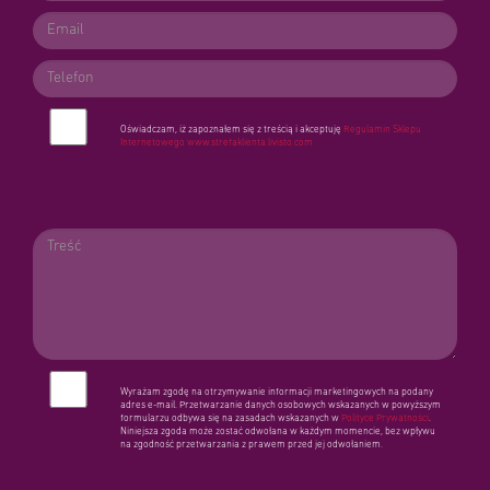
Oświadczam, iż zapoznałem się z treścią i akceptuję
Regulamin Sklepu
Internetowego
www.strefaklienta.livisto.com
Wyrażam zgodę na otrzymywanie informacji marketingowych na podany
adres e-mail. Przetwarzanie danych osobowych wskazanych w powyższym
formularzu odbywa się na zasadach wskazanych w
Polityce Prywatności
.
Niniejsza zgoda może zostać odwołana w każdym momencie, bez wpływu
na zgodność przetwarzania z prawem przed jej odwołaniem.