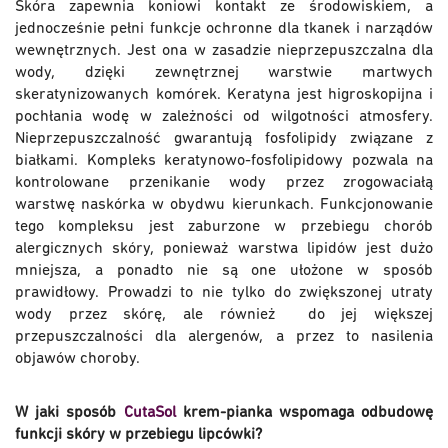
Skóra zapewnia koniowi kontakt ze środowiskiem, a
jednocześnie pełni funkcje ochronne dla tkanek i narządów
wewnętrznych. Jest ona w zasadzie nieprzepuszczalna dla
wody, dzięki zewnętrznej warstwie martwych
skeratynizowanych komórek. Keratyna jest higroskopijna i
pochłania wodę w zależności od wilgotności atmosfery.
Nieprzepuszczalność gwarantują fosfolipidy związane z
białkami. Kompleks keratynowo-fosfolipidowy pozwala na
kontrolowane przenikanie wody przez zrogowaciałą
warstwę naskórka w obydwu kierunkach. Funkcjonowanie
tego kompleksu jest zaburzone w przebiegu chorób
alergicznych skóry, ponieważ warstwa lipidów jest dużo
mniejsza, a ponadto nie są one ułożone w sposób
prawidłowy. Prowadzi to nie tylko do zwiększonej utraty
wody przez skórę, ale również do jej większej
przepuszczalności dla alergenów, a przez to nasilenia
objawów choroby.
W jaki sposób
CutaSol
krem-pianka wspomaga odbudowę
funkcji skóry w przebiegu lipcówki?