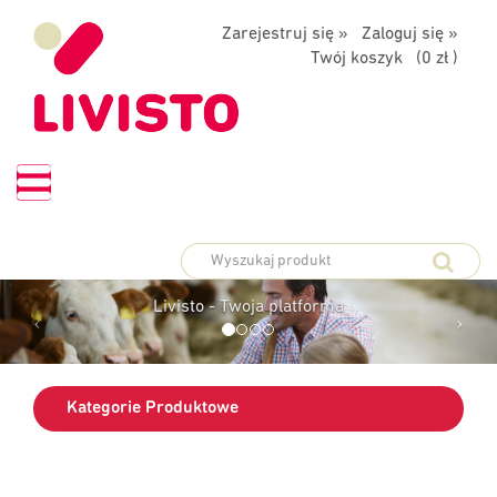
Zarejestruj się »
Zaloguj się »
Twój koszyk (
0 zł
)
PLATFORMA
ZAMÓWIEŃ
Livisto - Twoja platforma
Kategorie Produktowe