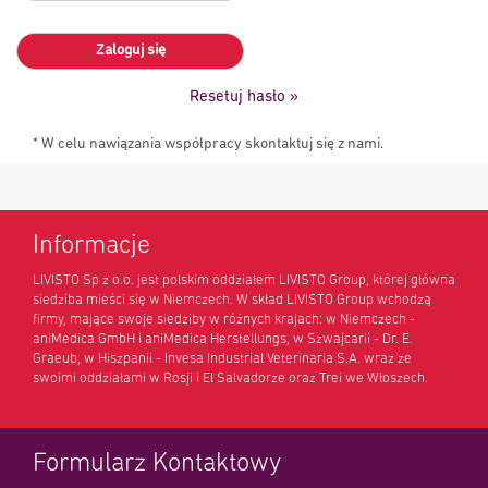
Zaloguj się
Resetuj hasło »
* W celu nawiązania współpracy skontaktuj się z nami.
Informacje
LIVISTO Sp z o.o. jest polskim oddziałem LIVISTO Group, której główna
siedziba mieści się w Niemczech. W skład LIVISTO Group wchodzą
firmy, mające swoje siedziby w różnych krajach: w Niemczech -
aniMedica GmbH i aniMedica Herstellungs, w Szwajcarii - Dr. E.
Graeub, w Hiszpanii - Invesa Industrial Veterinaria S.A. wraz ze
swoimi oddziałami w Rosji i El Salvadorze oraz Trei we Włoszech.
Formularz Kontaktowy