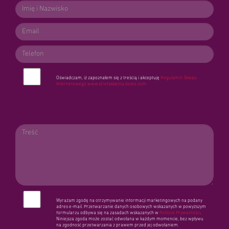
Oświadczam, iż zapoznałem się z treścią i akceptuję
Regulamin Sklepu
Internetowego
www.strefaklienta.livisto.com
Wyrażam zgodę na otrzymywanie informacji marketingowych na podany
adres e-mail. Przetwarzanie danych osobowych wskazanych w powyższym
formularzu odbywa się na zasadach wskazanych w
Polityce Prywatności
.
Niniejsza zgoda może zostać odwołana w każdym momencie, bez wpływu
na zgodność przetwarzania z prawem przed jej odwołaniem.