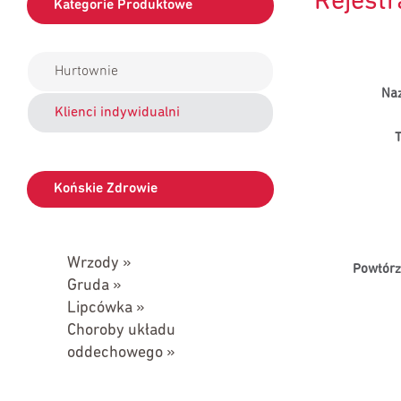
Rejestr
Kategorie Produktowe
Hurtownie
Na
Klienci indywidualni
T
Końskie Zdrowie
Wrzody »
Powtórz
Gruda »
Lipcówka »
Choroby układu
oddechowego »