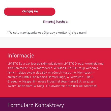
Zaloguj się
Resetuj hasło »
* W celu nawiązania współpracy skontaktuj się z nami.
Informacje
LIVISTO Sp z o.o. jest polskim oddziałem LIVISTO Group, której główna
siedziba mieści się w Niemczech. W skład LIVISTO Group wchodzą
firmy, mające swoje siedziby w różnych krajach: w Niemczech -
aniMedica GmbH i aniMedica Herstellungs, w Szwajcarii - Dr. E.
Graeub, w Hiszpanii - Invesa Industrial Veterinaria S.A. wraz ze
swoimi oddziałami w Rosji i El Salvadorze oraz Trei we Włoszech.
Formularz Kontaktowy