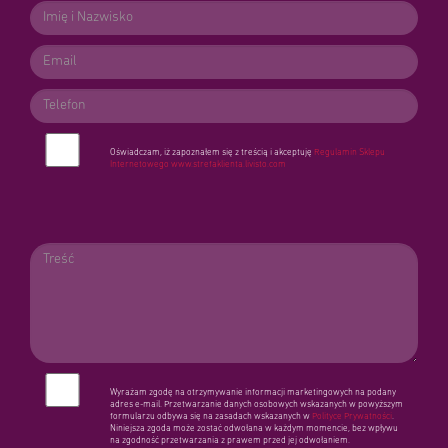
Oświadczam, iż zapoznałem się z treścią i akceptuję
Regulamin Sklepu
Internetowego
www.strefaklienta.livisto.com
Wyrażam zgodę na otrzymywanie informacji marketingowych na podany
adres e-mail. Przetwarzanie danych osobowych wskazanych w powyższym
formularzu odbywa się na zasadach wskazanych w
Polityce Prywatności
.
Niniejsza zgoda może zostać odwołana w każdym momencie, bez wpływu
na zgodność przetwarzania z prawem przed jej odwołaniem.