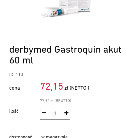
derbymed Gastroquin akut
60 ml
ID: 113
72,15
cena
zł (NETTO )
77,92 zł (BRUTTO)
ilość
dostępność
w magazynie