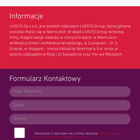
Informacje
LIVISTO Sp z o.o. jest polskim oddziałem LIVISTO Group, której główna
siedziba mieści się w Niemczech. W skład LIVISTO Group wchodzą
firmy, mające swoje siedziby w różnych krajach: w Niemczech -
aniMedica GmbH i aniMedica Herstellungs, w Szwajcarii - Dr. E.
Graeub, w Hiszpanii - Invesa Industrial Veterinaria S.A. wraz ze
swoimi oddziałami w Rosji i El Salvadorze oraz Trei we Włoszech.
Formularz Kontaktowy
Oświadczam, iż zapoznałem się z treścią i akceptuję
Regulamin Sklepu
Internetowego
www.strefaklienta.livisto.com