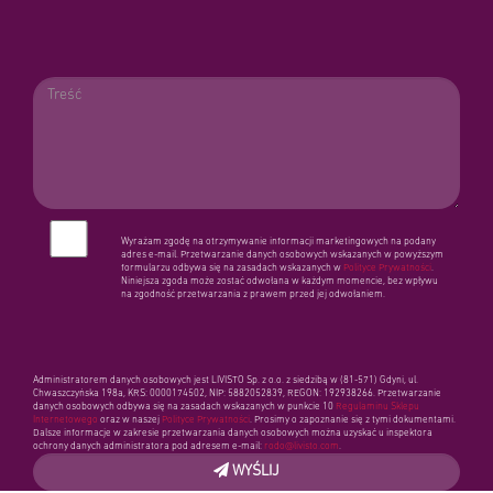
Wyrażam zgodę na otrzymywanie informacji marketingowych na podany
adres e-mail. Przetwarzanie danych osobowych wskazanych w powyższym
formularzu odbywa się na zasadach wskazanych w
Polityce Prywatności
.
Niniejsza zgoda może zostać odwołana w każdym momencie, bez wpływu
na zgodność przetwarzania z prawem przed jej odwołaniem.
Administratorem danych osobowych jest LIVISTO Sp. z o.o. z siedzibą w (81-571) Gdyni, ul.
Chwaszczyńska 198a, KRS: 0000174502, NIP: 5882052839, REGON: 192938266. Przetwarzanie
danych osobowych odbywa się na zasadach wskazanych w punkcie 10
Regulaminu Sklepu
Internetowego
oraz w naszej
Polityce Prywatności
. Prosimy o zapoznanie się z tymi dokumentami.
Dalsze informacje w zakresie przetwarzania danych osobowych można uzyskać u inspektora
ochrony danych administratora pod adresem e-mail:
rodo@livisto.com
.
WYŚLIJ