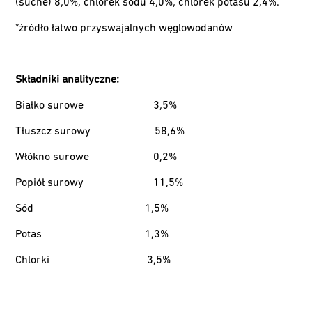
(suche) 8,0%, chlorek sodu 4,0%, chlorek potasu 2,4%.
*źródło łatwo przyswajalnych węglowodanów
Składniki analityczne:
Białko surowe
3,5%
Tłuszcz surowy
58,6%
Włókno surowe
0,2%
Popiół surowy
11,5%
Sód
1,5%
Potas
1,3%
Chlorki
3,5%