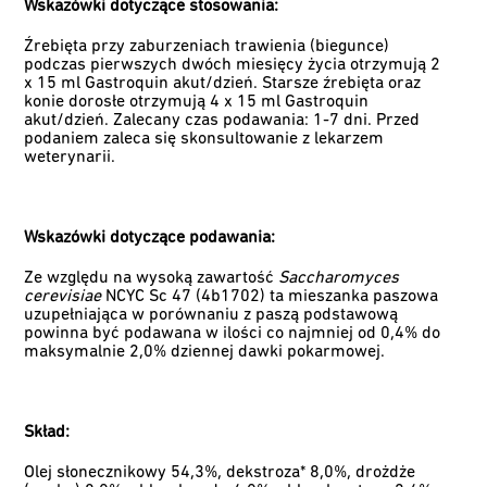
Wskazówki dotyczące stosowania:
Źrebięta przy zaburzeniach trawienia (biegunce)
podczas pierwszych dwóch miesięcy życia otrzymują 2
x 15 ml Gastroquin akut/dzień. Starsze źrebięta oraz
konie dorosłe otrzymują 4 x 15 ml Gastroquin
akut/dzień. Zalecany czas podawania: 1-7 dni. Przed
podaniem zaleca się skonsultowanie z lekarzem
weterynarii.
Wskazówki dotyczące podawania:
Ze względu na wysoką zawartość
Saccharomyces
cerevisiae
NCYC Sc 47 (4b1702) ta mieszanka paszowa
uzupełniająca w porównaniu z paszą podstawową
powinna być podawana w ilości co najmniej od 0,4% do
maksymalnie 2,0% dziennej dawki pokarmowej.
Skład:
Olej słonecznikowy 54,3%, dekstroza* 8,0%, drożdże