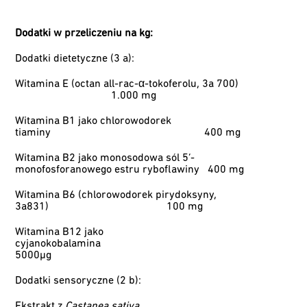
Dodatki w przeliczeniu na kg:
Dodatki dietetyczne (3 a):
Witamina E (octan all-rac-α-tokoferolu, 3a 700)
1.000 mg
Witamina B1 jako chlorowodorek
tiaminy
400 mg
Witamina B2 jako monosodowa sól 5’-
monofosforanowego estru ryboflawiny
400 mg
Witamina B6 (chlorowodorek pirydoksyny,
3a831)
100 mg
Witamina B12 jako
cyjanokobalamina
5000µg
Dodatki sensoryczne (2 b):
Ekstrakt z
Castanea sativa