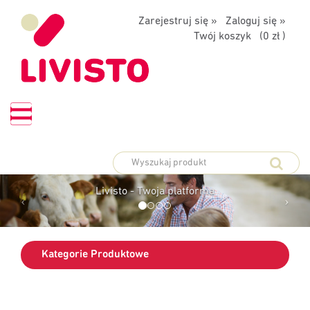
Zarejestruj się »
Zaloguj się »
Twój koszyk (
0 zł
)
ORMA
PLATF
WIEŃ
ZAMÓ
 platforma
Livisto - Twoja
Kategorie Produktowe