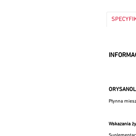
SPECYFI
INFORMA
ORYSANOL
Płynna miesz
Wskazania ż
Suplementac