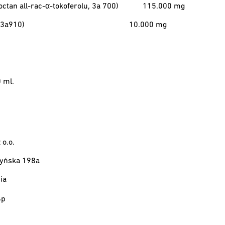
octan all-rac-α-tokoferolu, 3a 700)
115.000 mg
(3a910)
10.000 mg
 ml.
 o.o.
zyńska 198a
ia
6p