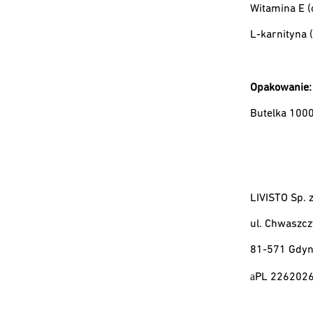
Witamina E (
L-karnityna 
Opakowanie:
Butelka 1000
LIVISTO Sp. z
ul. Chwaszc
81-571 Gdyn
a
PL 226202