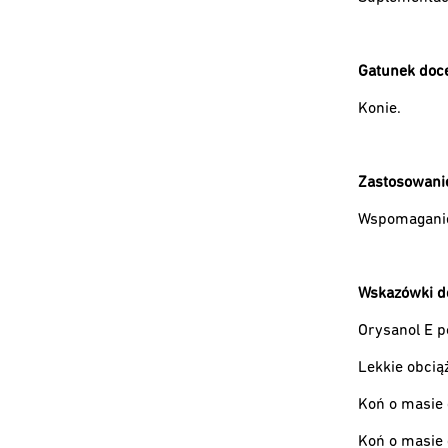
Gatunek doc
Konie.
Zastosowani
Wspomaganie
Wskazówki d
Orysanol E p
Lekkie obcią
Koń o masie 
Koń o masie 