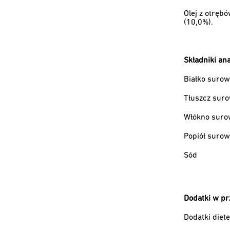
Olej z otręb
(10,0%).
Składniki ana
Białko suro
Tłuszcz sur
Włókno sur
Popiół suro
Sód
Dodatki w pr
Dodatki diete