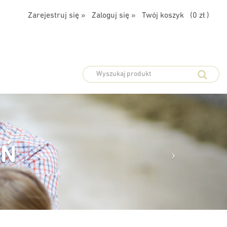
Zarejestruj się »
Zaloguj się »
Twój koszyk (
0 zł
)
ORMA ZAMÓWIEŃ
Livisto - Twoja platforma