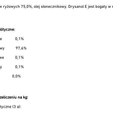
ów ryżowych 75,0%, olej słonecznikowy. Orysanol E jest bogaty 
lityczne:
we
0,1%
owy
97,6%
owe
0,1%
wy
0,1%
0,0%
zeliczeniu na kg:
tyczne (3 a):