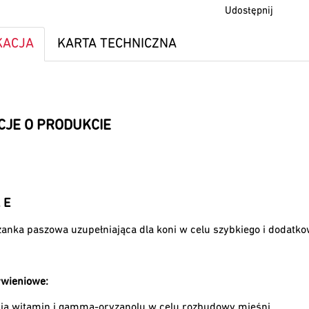
Udostępnij
KACJA
KARTA TECHNICZNA
CJE O PRODUKCIE
 E
anka paszowa uzupełniająca dla koni w celu szybkiego i dodatk
ywieniowe:
ja witamin i gamma-oryzanolu w celu rozbudowy mięśni.